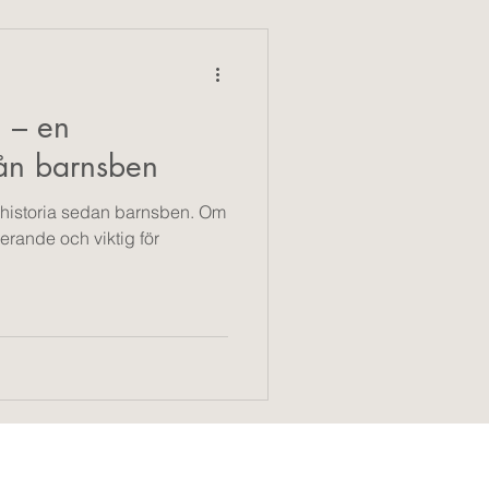
ing
 – en
från barnsben
shistoria sedan barnsben. Om
erande och viktig för