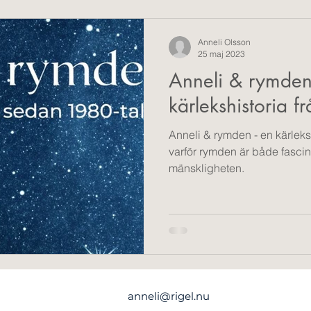
Spökskrivare
Casestudier
E-postmarknadsför
Anneli Olsson
25 maj 2023
Anneli & rymden
kärlekshistoria 
Anneli & rymden - en kärlek
varför rymden är både fascin
mänskligheten.
anneli@rigel.nu