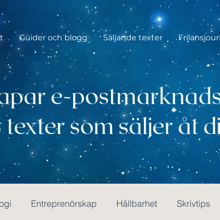
t
Guider och blogg
Säljande texter
Frilansjour
kapar e-postmarknads
 texter som säljer åt d
ogi
Entreprenörskap
Hållbarhet
Skrivtips