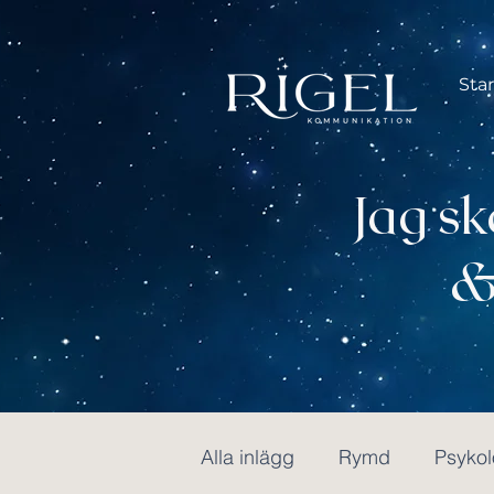
Star
Jag s
&
Alla inlägg
Rymd
Psykol