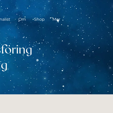
nalist
Om
Shop
Mer
föring
ig