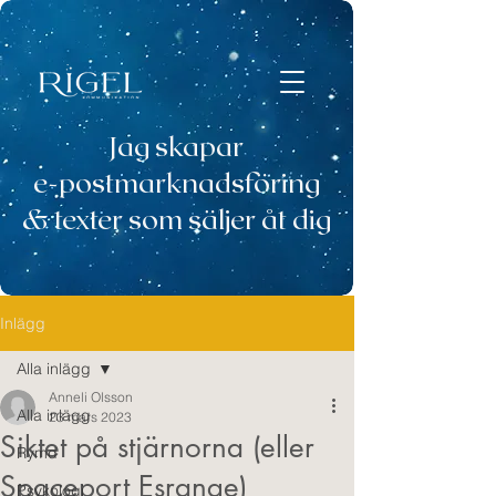
Jag sk
apar
e-postmarknadsföring
& texter som säljer åt dig
Inlägg
Alla inlägg
Anneli Olsson
Alla inlägg
23 mars 2023
Siktet på stjärnorna (eller
Rymd
Spaceport Esrange)
Psykologi