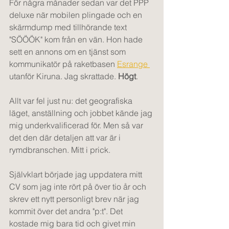
För några månader sedan var det PPP 
deluxe när mobilen plingade och en 
skärmdump med tillhörande text 
"SÖÖÖK" kom från en vän. Hon hade 
sett en annons om en tjänst som 
kommunikatör på raketbasen 
Esrange 
utanför Kiruna. Jag skrattade. 
Högt
. 
Allt var fel just nu: det geografiska 
läget, anställning och jobbet kände jag 
mig underkvalificerad för. Men så var 
det den där detaljen att var är i 
rymdbranschen. Mitt i prick.
Självklart började jag uppdatera mitt 
CV som jag inte rört på över tio år och 
skrev ett nytt personligt brev när jag 
kommit över det andra "p:t". Det 
kostade mig bara tid och givet min 