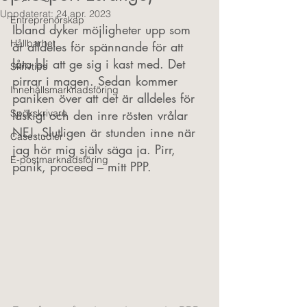
Uppdaterat:
24 apr. 2023
Entreprenörskap
Ibland dyker möjligheter upp som 
Hållbarhet
är alldeles för spännande för att 
låta bli att ge sig i kast med. Det 
Skrivtips
pirrar i magen. Sedan kommer 
Innehållsmarknadsföring
paniken över att det är alldeles för 
Spökskrivare
läskigt och den inre rösten vrålar 
NEJ. Slutligen är stunden inne när 
Casestudier
jag hör mig själv säga ja. Pirr, 
E-postmarknadsföring
panik, proceed – mitt PPP.